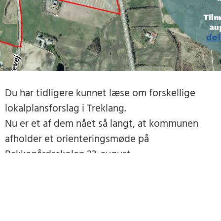
Du har tidligere kunnet læse om forskellige
lokalplansforslag i Treklang.
Nu er et af dem nået så langt, at kommunen
afholder et orienteringsmøde på
Bakkegårdsskolen 23. august.
Hvis du er interesseret i at deltage, skal du
tilmelde dig via det link som findes på
invitationen i tekstkolonnen til højre for kortet.